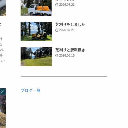
2026.07.23
を
芝刈りをしました
2026.07.21
け
る
入れ
芝刈りと肥料撒き
終
2026.06.15
なか
ブログ一覧
ログ