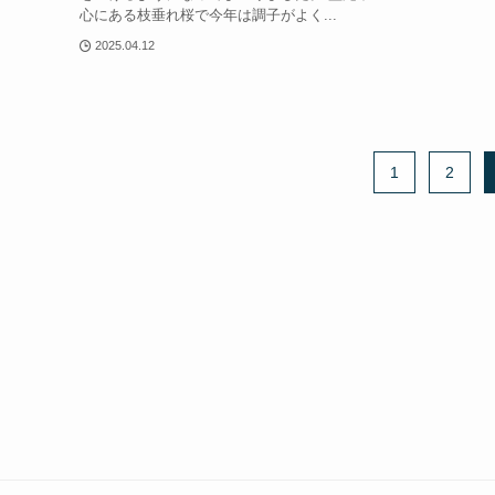
心にある枝垂れ桜で今年は調子がよく...
2025.04.12
1
2