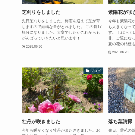
芝刈りをしました
紫陽花が咲
先日芝刈りをしました。梅雨を迎えて芝が育
今年も紫陽花が
ちますので結構な量がとれました。 この袋17
も大きくなっ
杯分になりました。大変でしたがこれからも
す。 しばらく
がんばっていきたいと思います！
非、ご覧になっ
夏の花の桔梗
2025.06.30
2025.06.28
ブログ
牡丹が咲きました
落ち葉清掃
今年も暖かくなり牡丹がまたさきました。お
先日、霊苑の