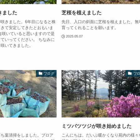
きました
芝桜を植えました
咲きました。6年目になると株
先日、入口の斜面に芝桜を植えました。無
てきて安定してきたとおもいま
育ってくれることを願います。
は咲いていると思いますので是
2025.05.07
ていってください。 ちなみに
も咲いてきました。
ブログ
ブ
ミツバツツジが咲き始めました
落ち葉清掃をしました。ブロア
こんにちは。だいぶ暖かくなり苑内の様々