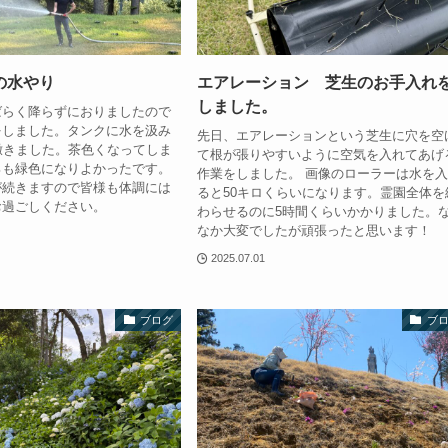
の水やり
エアレーション 芝生のお手入れ
しました。
ばらく降らずにおりましたので
をしました。タンクに水を汲み
先日、エアレーションという芝生に穴を空
撒きました。茶色くなってしま
て根が張りやすいように空気を入れてあげ
ろも緑色になりよかったです。
作業をしました。 画像のローラーは水を
が続きますので皆様も体調には
ると50キロくらいになります。霊園全体を
お過ごしください。
わらせるのに5時間くらいかかりました。
なか大変でしたが頑張ったと思います！
2025.07.01
ブログ
ブ