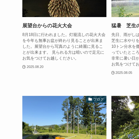
展望台からの花火大会
猛暑 芝生
8月18日に行われました。灯籠流しの花火大会
先日、雨がし
を今年も無事お盆が終わり見ることが出来ま
芝生に水やり
した。展望台から写真のように綺麗に見るこ
10トン分水を
とが出来ます。 見られる方は暗いので足元に
っていたとこ
お気をつけてお越しください。
非常に暑い日
お気をつけて
2025.08.20
2025.08.05
ブログ