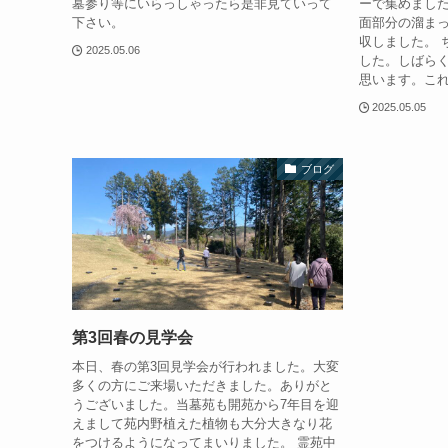
墓参り等にいらっしゃったら是非見ていって
ーで集めました
下さい。
面部分の溜ま
収しました。 
2025.05.06
した。しばら
思います。これ
2025.05.05
ブログ
第3回春の見学会
本日、春の第3回見学会が行われました。大変
多くの方にご来場いただきました。ありがと
うございました。当墓苑も開苑から7年目を迎
えまして苑内野植えた植物も大分大きなり花
をつけるようになってまいりました。 霊苑中