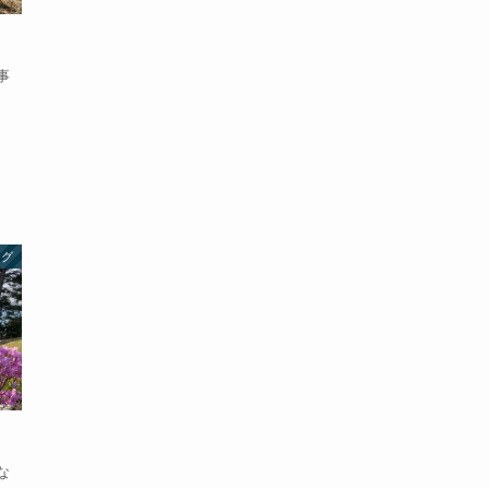
事
ログ
な