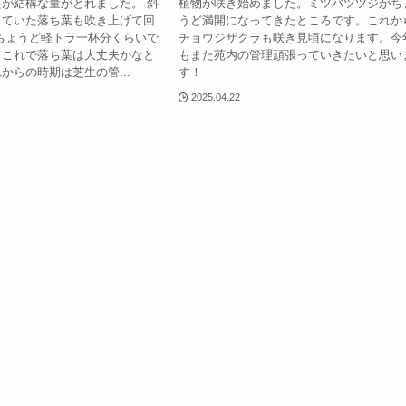
が結構な量がとれました。 斜
植物が咲き始めました。ミツバツツジがち
っていた落ち葉も吹き上げて回
うど満開になってきたところです。これか
ちょうど軽トラ一杯分くらいで
チョウジザクラも咲き見頃になります。今
くこれで落ち葉は大丈夫かなと
もまた苑内の管理頑張っていきたいと思い
からの時期は芝生の管...
す！
2025.04.22